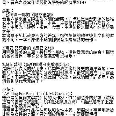
書，看完之後當作溫習從沒學好的經濟學XDD
彥勳：
1.谷崎潤一郎的《陰翳禮讚》
包含六篇來自實際生活的細微觀察，同時也是電影刺蝟的優
雅
女主角死前所讀的最後一本書，主要是首篇談到東方陰翳
之
美，由燈光、建築、膚色、食器、生活俯拾之間皆存在著
陰翳
之美。
本書雖不免比較東西方的差異，卻很細緻的體察彼此文化的
客
觀不同，一本不厚也不難讀卻很有深層蘊含的著作。
2.黛安.艾克曼的《感官之旅》
用精鍊優美的文筆，將科學、動物、植物做完美的結合。描
繪
的微妙微肖，專業又不顯深澀難以接受。
3.吳涵碧的《吳姐姐講歷史故事》系列
是陪伴我長大的好朋友，也開啟我之後對歷史的濃厚興趣，
一
套共50本。原來是定期發表在副刊專欄，後來集結成冊
。寫至
明亡，不禁悲從中來，就此擱下文筆，讓我納悶了許
多年，為
何看到明代就完結了。
小花：
1.Waiting For Barbarians( J. M. Coetzee)：
雖然是諾貝爾文學講加持的大作家，作品卻意外的好讀（結
構
正常的書總令我感動...尤其是死線迫近時）。雖然是
為了上課
而讀，依然非常享受。
後殖民主義的作品往往可以和女性主義一起探討。殖民地常
被
比喻為女性的身體。另外關於殖民，一定要提薩伊得