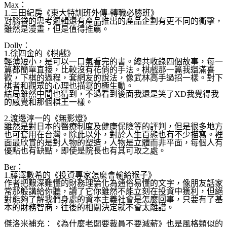
Max：
1.三田紀房《東大特訓班外傳-轉職必勝班》
對腦袋的思考邏輯還有產品推出的產品企劃有更不同的衝擊
，
雖然是漫畫，但是值得推薦。
Dolly：
1.徐四金的《棋戲》
輕薄短小，是可以一口氣看完的書。總共收錄四個故事，每
一
篇都簡單直接，比較沒有花俏的手法。棋戲那一篇我還滿
喜
歡，下棋的過程，套網友的說法，像武林高手過招一樣。
對下
棋者和觀眾的心理也描寫的極生動。
結局雖然中間也猜到，不過看到後面我還是笑了XD我覺得
我
的感覺和那個棋王一樣。
2.渡邊淳一的《無影燈》
雖然是對日本的醫療制度及健康保險等的評判，但是很多地
方
也可套用在台灣。除此以外，對於人生百態也有不少描寫
。裡
面最欣賞的是對人物的塑造，人物是立體而非平面，每
個人有
優點也有缺點，即使是院長也有其可取之處。
Ber：
1.藤澤數希的《投資專家怎麼會輸給猴子》
作者把艱深難懂的財務理論化為通俗易懂的文字，像朋友話
家
常那般講給你聽，讀了它你雖然不能立刻在投資中獲利，
但絕
對能夠了解我們身處的資本主義社會是怎麼回事，只要
有了基
本的財務智商，往後的相關決定就不會太離譜。
傑洛米補充：《為什麼老闆要裁員不要減薪》也是風格類似
的