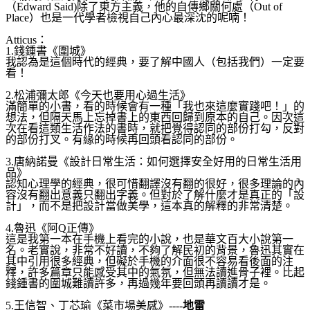
（E
dward Said)除了東方主義，他的自傳鄉關何處（Out of
Place）也是一代學者檢視自己內心最深沈的呢喃！
Atticus：
1.錢鍾書《圍城》
我認為是這個時代的經典，要了解中國人（包括我們）一定
要
看！
2.松浦彌太郎《今天也要用心過生活》
滿簡單的小書，看的時候會有一種「我也來這麼實踐吧！」
的
想法，但隔天馬上忘掉書上的東西回歸到原本的自己。因
次這
次在看這類生活作法的書時，就把覺得認同的部份打勾
，反對
的部份打叉。有緣的時候再回頭看認同的部份。
3.唐納諾曼《設計日常生活：如何選擇安全好用的日常生
活用
品》
認知心理學的經典，很可惜翻譯沒有翻的很好，很多理論的
內
容沒有翻出意義只翻出字義。但對於了解什麼才是真正的
「設
計」，而不是把設計當做美學，這本真的解釋的非常清
楚。
4.魯迅《阿Q正傳》
這是我第一本在手機上看完的小說，也是華文百大小說第一
名。老實說，非常不好讀，不夠了解民初的背景，魯迅其實
在
其中引用很多經典，但礙於手機的介面很不容易看後面的
注
釋，許多篇章只能感受其中的氣氛，但無法讀進骨子裡。
比起
錢鍾書的圍城難讀許多，再過幾年要回頭再讀讀才是。
5.王信智、丁芯瑜《菜市場美感》----
地雷