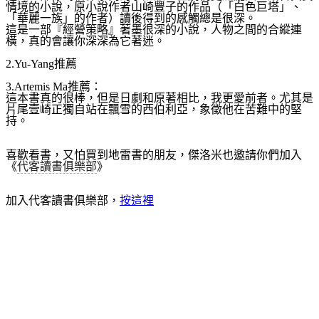
情境的小說，原小說作者山崎豐子的作品（「白色巨塔」
、
「華麗一族」的作者）讀後得到的感觸總是很深。
這是一部『經營策略』著墨很深的小說，人物之間的合縱連
橫，真的會讓你深深為它著迷。
2.Yu-Yang推薦
3.Artemis Ma推薦：
這本書真的很棒，但是日劇和原著相比，我更愛前者。尤其
是
片尾壹崎正獨自站在飄雪的西伯利亞，象徵他在苦難中的
堅
持。
喜歡看書，又怕買到地雷書的朋友，傑洛米也邀請你們加入
《
代客讀書俱樂部
》
加入代客讀書俱樂部，
按這裡