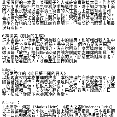
非常假掰的一本書，某種圈子的人或許會喜歡這本書。作者
努
力把用某種設計的氣氛來看菜市場這件事，殊不知菜市場
上面
的人壓根沒想過這些事情。寫書的人在實力上當然有兩
把刷
子，但太喜歡把文字也「設計」化，讀起來實在有夠壘
墜的。
幸好當初買這本書還送上兩杯拿鐵，不然應該會覺得
蠻嘔的。
最後的食譜的部份反而比較容易讀下，但這部份也
跟菜市場最
沒有關係。
6.楊潔美《創意的生成》
這本書雖小，但絕對可列為我心中的經典，也解釋出我人生
中
一些思考>>產生創意的經驗。書中只有一個地方是沒有
原理
的，就是「放空」這個部分，沒有說明為什麼要這麼做
。我的
想法是「放空」這個過程就是要讓左腦開始處理你的
組織。對
這個世界充滿好奇的人，願意探索的人，願意重新
組織思考，
以及思想著陸的人，才能產生最棒的創意
Eileen：
1.道尾秀介的《向日葵不開的夏天》
以超現實架構本格推理的故事。本格推理的完整故事裡頭，
卻
隱含著諸多恐怖、充滿惡意的環境與人性，卻又很悲傷。
和乙
一的筆觸有點像，也很具意外性，一次又一次把讀者帶
向既定
的思維邏輯，再一次次地推翻它。果然好看呢。燦爛
的向日
葵，卻成了艷陽下冰凍寒冷的象徵。
Solarson：
1.馬庫斯．海茲（Markus Heitz）《猶大之裔Kinder des Judas》
史上最華麗血魅的小說，挑戰腎上腺素最高指數！這本書很
適
合一口氣卯起來看，如果有時間的話啦!個人覺得相當好
看~劇