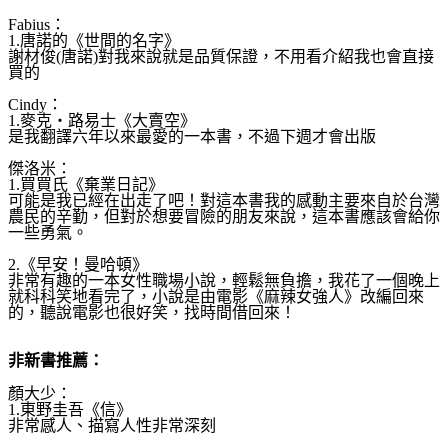
Fabius：
1.唐諾的《世間的名字》
謝材俊(唐諾)對我來說就是品質保證，不用看介紹我也會
直接
買的
Cindy：
1.麥克‧路易士《大賣空》
是我翻譯六年以來最愛的一本書，不過下週才會出版
傑洛米：
1.買買氏《棄業日記》
可能是我已經在出走了吧！對這本書我的感動主要來自於台
灣
農民的辛勤，但對於想要冒險的朋友來說，這本書應該會
給你
一些勇氣。
2.《早安！曼哈頓》
非常有趣的一本女性職場小說，輕鬆無負擔，我花了一個晚
上
就科科笑地看完了，小說是由電影《麻辣女強人》改編回
來
的，聽說電影也很好笑，找時間借回來！
非新書推薦：
顏大少：
1.東野圭吾《信》
非常感人、描寫人性非常深刻