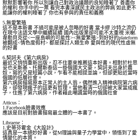
默默影響著你 所以別讓自己對政治議題的良知睡著了 善盡你
的權利 你手中的一票 看完本書深感民主政治的弊病 如此更不
能讓你的權利睡著了 你也有參與的責任和義務
5.無愛繁殖
這不是本新書 不過可能是被人忽略的好書 當卡繆 沙特之流仍
在現今法語文學中繼續延續 國內出版業卻可能不太重視 米榭.
韋勒貝克從<一座島嶼的可能性><無愛繁殖>到好
好的plateform
被翻成<情色度假村> 都是探討人類生命 愛與性的現代性虛無
的好書
6.契訶夫《第六病房》
最近又悄悄重新出版，忍不住要來推薦這本好書。相對於杜
思
妥也夫斯基、托爾斯泰這一掛俄國大文豪，契訶夫出身於
農
奴，寫的又是短篇小說，乍看不能相提並論，但卻更貼近
當時
俄國的低層社會。
第六病房描寫原本正常人的主人翁，偶然進入精神病院第六
病
房，卻發現瘋子的話更有哲理。當他看清一切卻被大家當
成瘋
子，住進了第六病房，作者藉此嘲諷當時的俄國社會
Atticus：
1.Facebook臉書效應
應該是目前對臉書描寫最立體的一本書了。
Libraene：
1.史蒂芬霍金《大設計》
這真是一本絕妙好書，從M理論與量子力學當中，領悟到了
愛
情變化的本質。