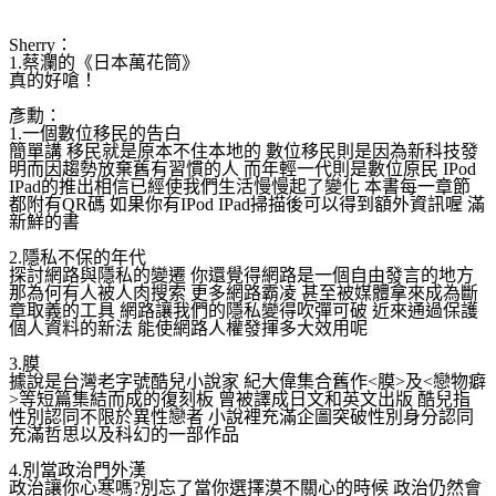
Sherry：
1.蔡瀾的《日本萬花筒》
真的好嗆！
彥勳：
1.一個數位移民的告白
簡單講 移民就是原本不住本地的 數位移民則是因為新科技發
明而因趨勢放棄舊有習慣的人 而年輕一代則是數位原民 IPod
IPad的推出相信已經使我們生活慢慢起了變化 本書每一章節
都附有QR碼 如果你有IPod IPad掃描後可以得到額外資訊喔 滿
新鮮的書
2.隱私不保的年代
探討網路與隱私的變遷 你還覺得網路是一個自由發言的地方
那為何有人被人肉搜索 更多網路霸凌 甚至被媒體拿來成為斷
章取義的工具 網路讓我們的隱私變得吹彈可破 近來通過保護
個人資料的新法 能使網路人權發揮多大效用呢
3.膜
據說是台灣老字號酷兒小說家 紀大偉集合舊作<膜>及<戀物癖
>等短篇集結而成的復刻
板 曾被譯成日文和英文出版 酷兒指
性別認同不限於異性戀者 小說裡充滿企圖突破性別身分認同
充滿哲思以及科幻的一部作品
4.別當政治門外漢
政治讓你心寒嗎?別忘了當你選擇漠不關心的時候 政治仍然會