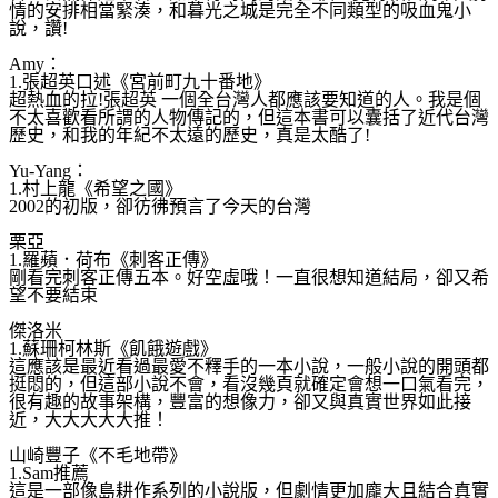
情的安排相當緊湊，和暮光之城是完全不同類型的吸
血鬼小
說，讚!
Amy：
1.張超英口述《宮前町九十番地》
超熱血的拉!張超英 一個全台灣人都應該要知道的人。我是個
不太喜歡看所謂的
人物傳記的，但這本書可以囊括了近代台灣
歷史，和我的年
紀不太遠的歷史，真是太酷了!
Yu-Yang：
1.村上龍《希望之國》
2002的初版，卻彷彿預言了今天的台灣
栗亞
1.羅蘋．荷布《刺客正傳》
剛看完刺客正傳五本。好空虛哦！一直很想知道結局，卻又
希
望不要結束
傑洛米
1.蘇珊柯林斯《飢餓遊戲》
這應該是最近看過最愛不釋手的一本小說，一般小說的開頭
都
挺悶的，但這部小說不會，看沒幾頁就確定會想一口氣看
完，
很有趣的故事架構，豐富的想像力，卻又與真實世界如
此接
近，大大大大大推！
山崎豐子《不毛地帶》
1.Sam推薦
這是一部像島耕作系列的小說版，但劇情更加龐大且結合真
實